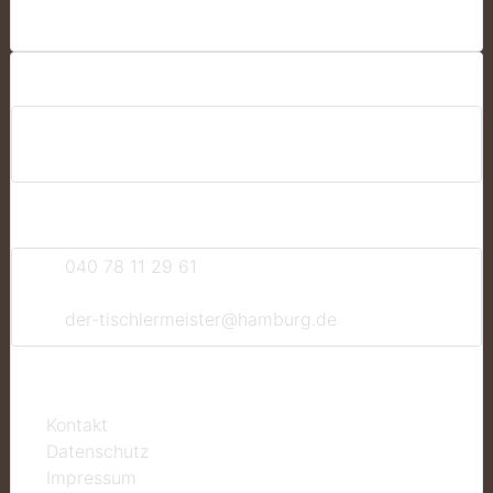
Hier finden Sie uns
Peutestrasse 53a
20539 Hamburg
Deutschland
Kontaktieren Sie uns
040 78 11 29 61
040 78 11 29 62
der-tischlermeister@hamburg.de
Weitere Informationen
Kontakt
Datenschutz
Impressum